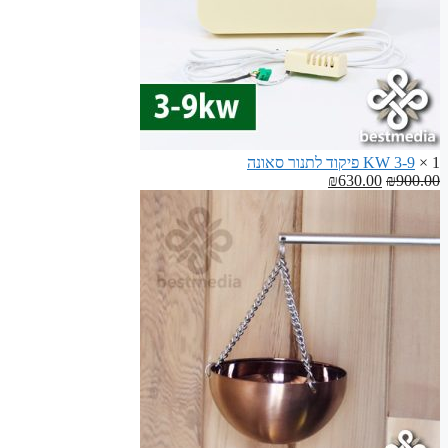
1 ×
3-9 KW פיקוד לתנור סאונה
המחיר
המחיר
₪
630.00
₪
900.00
המקורי
הנוכחי
היה:
הוא:
₪630.00.
₪900.00.