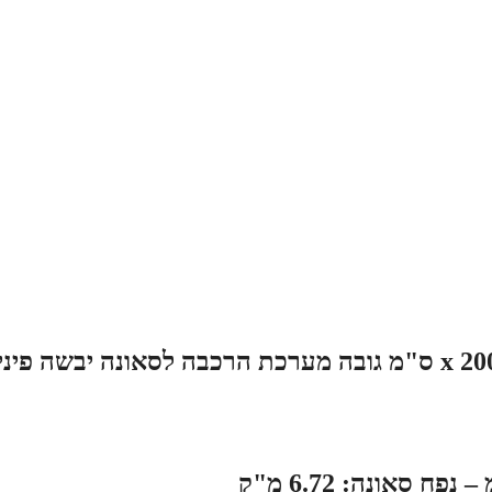
סאונה במידות 210 ס"מ רוחב x 160 ס"מ עומק x 200 ס"מ גובה מערכת הרכבה לסאונה יבשה פי