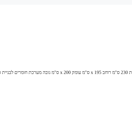
/ סאונה במידות 230 ס"מ רוחב x 195 ס"מ עומק x 200 ס"מ גובה מערכת חומרים ל