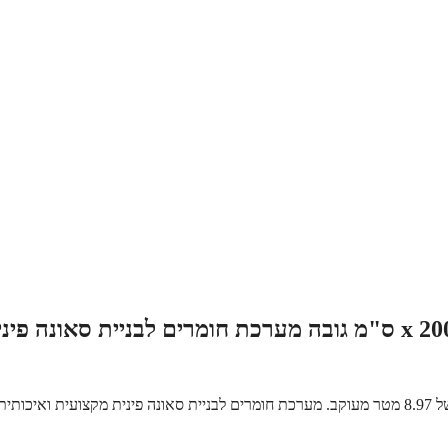
סאונה במידות 230 ס"מ רוחב x 195 ס"מ עומק x 200 ס"מ גובה, עם נפח של 8.97 מטר מעוקב. מערכת חומרים לבניית סאונה פינית מקצועית ואיכותי