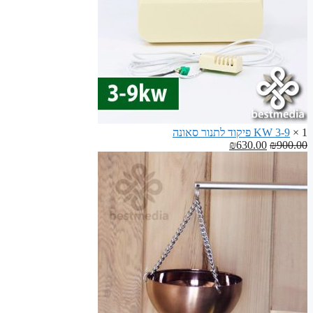
1 ×
3-9 KW פיקוד לתנור סאונה
המחיר
המחיר
₪
630.00
₪
900.00
המקורי
הנוכחי
היה:
הוא:
₪630.00.
₪900.00.