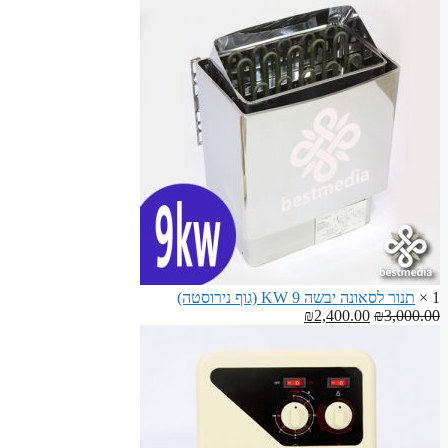
/
היה:
הוא:
פופלר
₪70.00.
₪100.00.
לבניית
ספסלים
לסאונה
1 ×
תנור לסאונה יבשה 9 KW (גוף נירוסטה)
המחיר
המחיר
₪
2,400.00
₪
3,000.00
המקורי
הנוכחי
היה:
הוא:
₪2,400.00.
₪3,000.00.