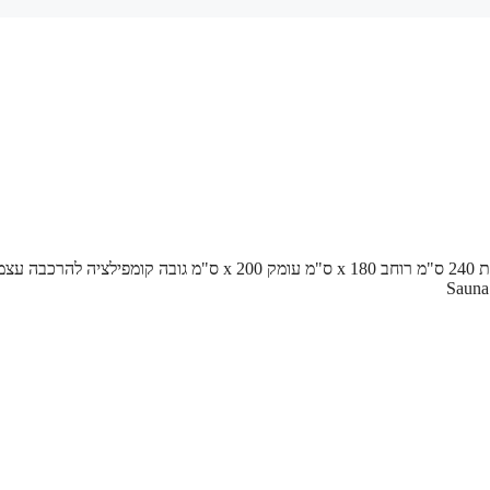
/ סאונה במידות 240 ס"מ רוחב x 180 ס"מ עומק x 200 ס"מ גובה קומפילציה לה