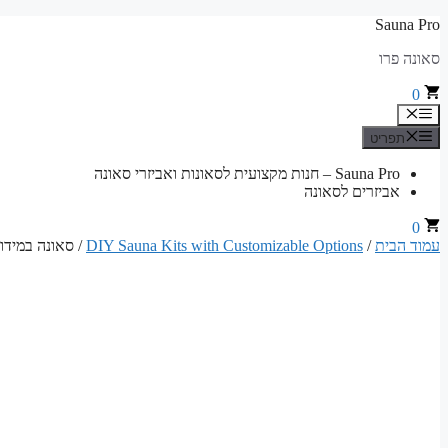
לדלג
Sauna Pro
לתוכן
סאונה פרו
0
תפריט
תפריט
Sauna Pro – חנות מקצועית לסאונות ואביזרי סאונה
אביזרים לסאונה
0
עמוד הבית
/
DIY Sauna Kits with Customizable Options
/ סאונה במידות 260 ס"מ רוחב x 165 ס"מ עומק x 200 ס"מ גובה סט בנייה ל