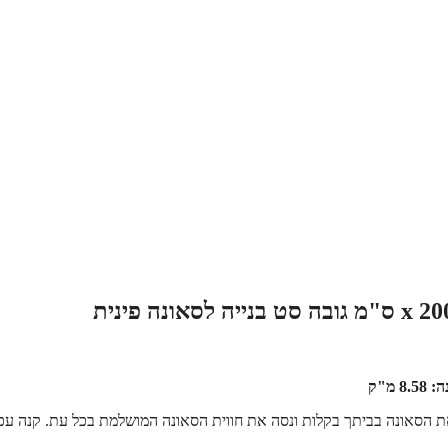
ת בגודל מדויק עם נפח מרשים של 8.58 מ"ק. התקן את הסאונה בביתך בקלות ונסה את חווית הסאונה המושלמת בכל עת. קנה 