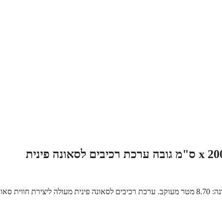
סאונה במידות 290 ס"מ רוחב x 150 ס"מ עומק x 200 ס"מ גובה – נפח סאונה: 8.70 מטר מעוקב. ערכת רכיבים לסאונה פינית מעולה ליצירת חווית ס