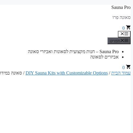
לדלג
Sauna Pro
לתוכן
סאונה פרו
0
תפריט
תפריט
Sauna Pro – חנות מקצועית לסאונות ואביזרי סאונה
אביזרים לסאונה
0
עמוד הבית
/
DIY Sauna Kits with Customizable Options
/ סאונה במידות 290 ס"מ רוחב x 150 ס"מ עומק x 200 ס"מ גובה ערכת רכיבים ל