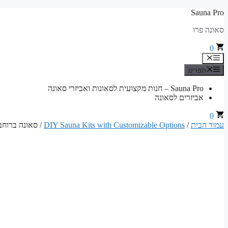
לדלג
Sauna Pro
לתוכן
סאונה פרו
0
תפריט
תפריט
Sauna Pro – חנות מקצועית לסאונות ואביזרי סאונה
אביזרים לסאונה
0
עמוד הבית
/
DIY Sauna Kits with Customizable Options
/ סאונה ברוחב 240 ס"מ x עומק 130 ס"מ x גובה 200 ס"מ | קיט בנייה לסאונה יבשה