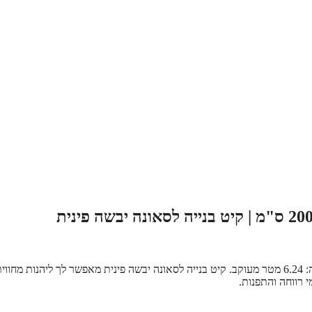
סאונה בגודל 240 ס"מ רוחב x 130 ס"מ עומק x 200 ס"מ גובה – נפח סאונה: 6.24 מטר מעוקב. קיט בנייה לסאונה יבשה פינית מאפשר לך ליהנות מחוו
 רווחה והתפנות.