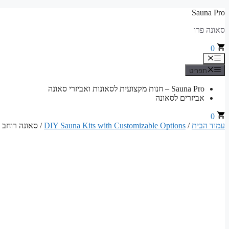
לדלג
Sauna Pro
לתוכן
סאונה פרו
0
תפריט
תפריט
Sauna Pro – חנות מקצועית לסאונות ואביזרי סאונה
אביזרים לסאונה
0
עמוד הבית
/
DIY Sauna Kits with Customizable Options
/ סאונה רוחב 210 ס"מ x עומק 195 ס"מ x גובה 200 ס"מ ערכת אלמנטים לסאונה פינית