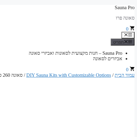
לדלג
Sauna Pro
לתוכן
סאונה פרו
0
תפריט
תפריט
Sauna Pro – חנות מקצועית לסאונות ואביזרי סאונה
אביזרים לסאונה
0
עמוד הבית
/
DIY Sauna Kits with Customizable Options
/ סאונה 260 ס"מ רוחב x 190 ס"מ עומק x 200 ס"מ גובה חלקים להרכבת סאונה יבשה קלאסית