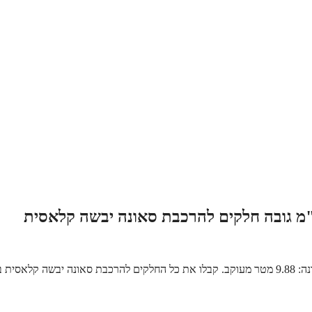
סאונה במידות 260 ס"מ רוחב x 190 ס"מ עומק x 200 ס"מ גובה – נפח סאונה: 9.88 מטר מעוקב. קבלו את כל החלקים להרכבת סאונה יבשה ק