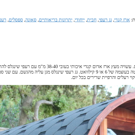
ת:
ארז קנדי
,
גג רעפי
,
חבית
,
ייחודי
,
יתרונות בריאותיים
,
סאונה
,
ספסלים
,
רעפ
סאונת חבית מעץ ארז קנדי אדום בגודל 2400×1800 מתאימה ל-4-6 אנשים. עשויה מעץ ארז אדום קנדי איכותי בעובי 38-40 מ"מ ע
עצמית. הסאונה מעוצבת בצורת חבית ייחודית לגינה ומגיעה עם תנור נירוסטה בעוצמה של 6 או 9 קילוואט. גג רעפי שינגלס מגן עליה מהגשם. 
קוי רעלים והרפיית שרירים בכל יום.