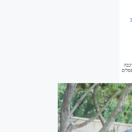
י
ם רעפי שינגלס להרכבה
עם שני ספסלים