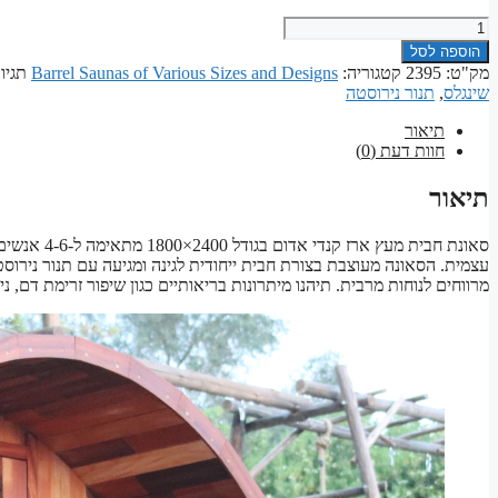
₪31,000.00.
₪36,000.00.
כמות
של
הוספה לסל
סאונת
מק"ט:
2395
קטגוריה:
Barrel Saunas of Various Sizes and Designs
תגיו
חבית
שינגלס
,
תנור נירוסטה
מעץ
ארז
תיאור
קנדי
חוות דעת (0)
אדום
2400x1800
תיאור
מרווחים לנוחות מרבית. תיהנו מיתרונות בריאותיים כגון שיפור זרימת דם, ני