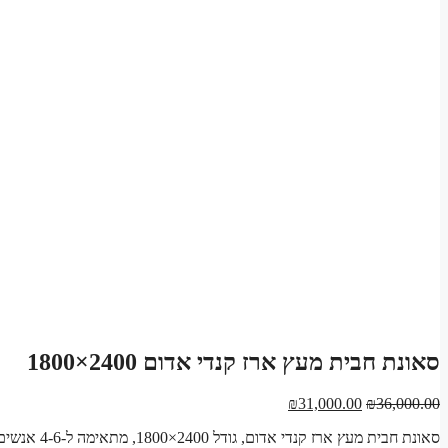
סאונת חבית מעץ ארז קנדי אדום 2400×1800
המחיר
המחיר
₪
31,000.00
₪
36,000.00
המקורי
הנוכחי
סאונת חבית מעץ ארז קנדי אדום, גודל 2400×1800, מתאימה ל-4-6 אנשים. עיצוב אישי, רעפי שינגלס, תנור נירוסטה, גג רעפי שינגלס, יתרונות בריאותיים.
היה:
הוא: