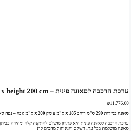
ערכת הרכבה לסאונה פינית – Sauna width 290 cm x depth 185 cm x height 200 cm
₪
11,776.00
סאונה במידות 290 ס"מ רוחב x 185 ס"מ עומק x 200 ס"מ גובה – נפח סאונה: 10.73 מטר מע"ז
ערכת הרכבה לסאונה פינית היא פתרון מושלם להתקנה קלה ומהירה בביתך.
סאונה מושלמת בכל עת. השקט והנינוחות מחכים לך!