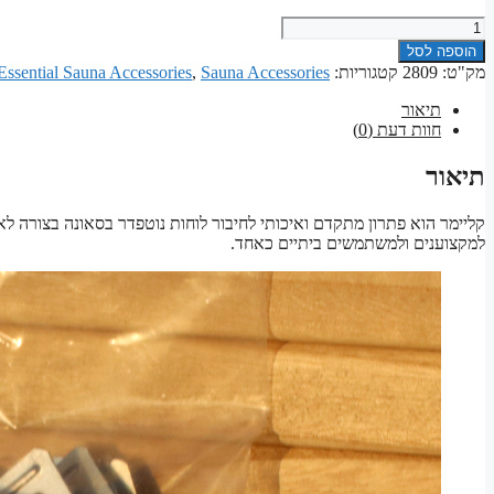
₪50.00.
₪68.00.
כמות
של
הוספה לסל
קליימר
מק"ט:
2809
קטגוריות:
Sauna Accessories
,
Essential Sauna Accessories
חיבור
לוחות
תיאור
נוטפדר
חוות דעת (0)
Kleimer
(2mm)
תיאור
קליימר הוא פתרון מתקדם ואיכותי לחיבור לוחות נוטפדר בסאונה בצורה לא
למקצוענים ולמשתמשים ביתיים כאחד.