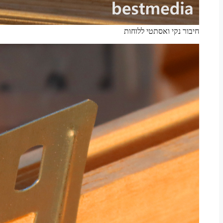
חיבור נקי ואסתטי ללוחות